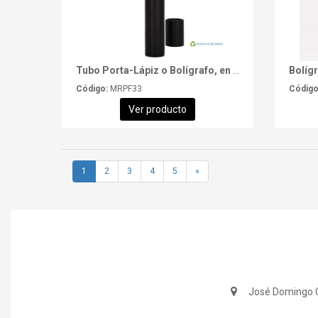
Tubo Porta-Lápiz o Bolígrafo, en cartón forrado negro.
Bolíg
Código:
MRPF33
Código
Ver producto
1
2
3
4
5
»
José Domingo C