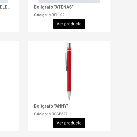
Bolígrafo de Fibra de Trigo "ELEMENT" con tinta azul
Bolígrafo "ATENAS"
Código:
MRPL102
Ver producto
Boligrafo "ANNY"
Código:
MRCBP327
Ver producto