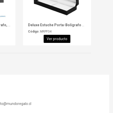
Estuche Porta-Lápiz o Bolígrafo, en cartón negro.
Deluxe Estuche Porta-Bolígrafo gerencial "EMINENT".
Código:
MRPF34
Ver producto
cto@mundoregalo.cl