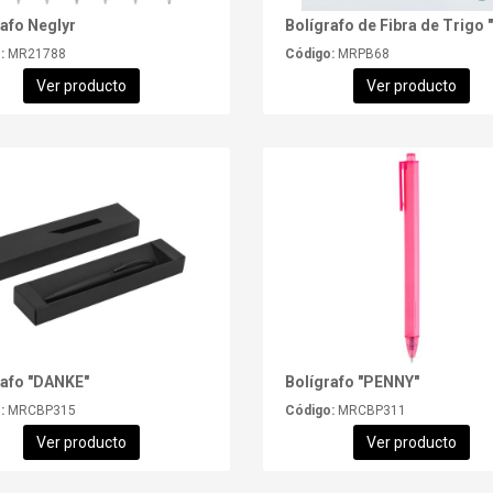
rafo Neglyr
:
MR21788
Código:
MRPB68
Ver producto
Ver producto
rafo "DANKE"
Bolígrafo "PENNY"
:
MRCBP315
Código:
MRCBP311
Ver producto
Ver producto