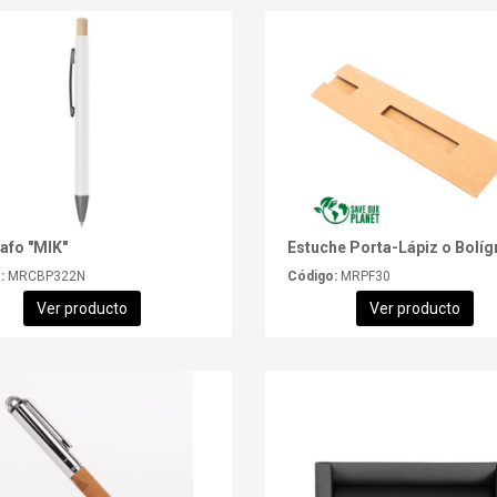
afo "MIK"
:
MRCBP322N
Código:
MRPF30
Ver producto
Ver producto