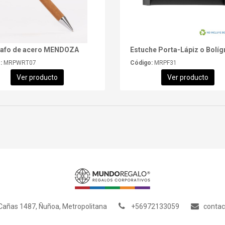
rafo de acero MENDOZA
:
MRPWRT07
Código:
MRPF31
Ver producto
Ver producto
añas 1487, Ñuñoa, Metropolitana
+56972133059
conta