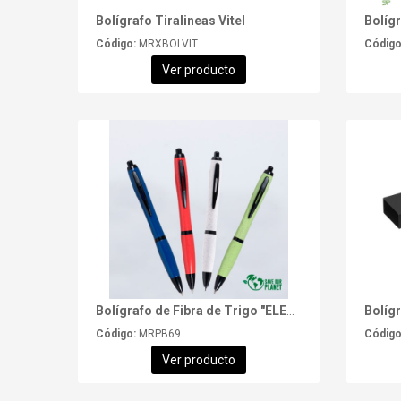
Bolígrafo Tiralineas Vitel
Bolíg
Código:
MRXBOLVIT
Código
Ver producto
Bolígrafo de Fibra de Trigo "ELEMENT 2" con tinta azul
Bolíg
Código:
MRPB69
Código
Ver producto