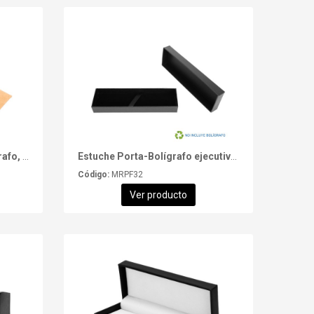
Estuche Porta-Lápiz o Bolígrafo, en cartón reciclado.
Estuche Porta-Bolígrafo ejecutivo "TAURUS".
Código:
MRPF32
Ver producto