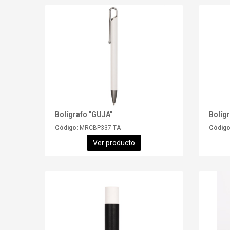
Bolígrafo "GUJA"
Bolígr
Código:
MRCBP337-TA
Código
Ver producto