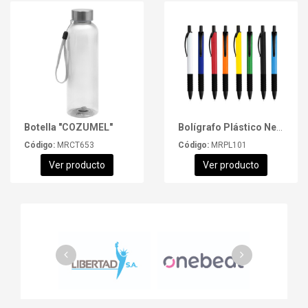
Botella "COZUMEL"
Bolígrafo Plástico New York
Código:
MRCT653
Código:
MRPL101
Ver producto
Ver producto