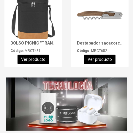
BOLSO PICNIC "TRANQUERA"
Destapador sacacorchos "CELEBRATE"
Código:
MRCT481
Código:
MRCT652
Ver producto
Ver producto