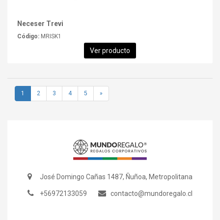
Neceser Trevi
Código:
MRISK1
Ver producto
1
2
3
4
5
»
José Domingo Cañas 1487, Ñuñoa, Metropolitana
+56972133059
contacto@mundoregalo.cl