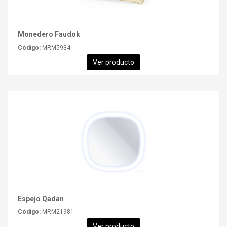
Monedero Faudok
Código:
MRM5934
Ver producto
Espejo Qadan
Código:
MRM21981
Ver producto