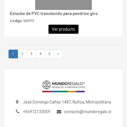
Estuche de PVC translúcido para pendrive giro
Código:
MRPF0
Ver producto
1
2
3
4
5
»
José Domingo Cañas 1487, Ñuñoa, Metropolitana
+56972133059
contacto@mundoregalo.cl