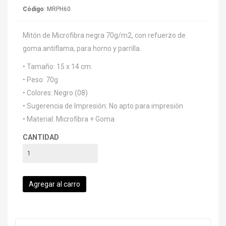
Código
: MRPH60
Mitón de Microfibra negra 70g/m2, con refuerzo de
goma antiflama, para horno y parrilla.
• Tamaño: 15 x 14 cm.
• Peso: 70g
• Colores: Negro (08)
• Sugerencia de Impresión: No apto para impresión
• Material: Microfibra + Goma
CANTIDAD