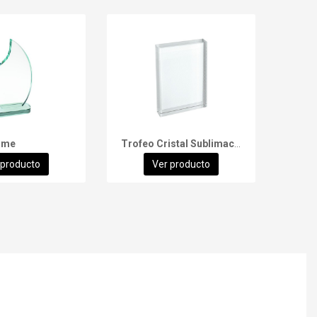
ame
Trofeo Cristal Sublimación
 producto
Ver producto