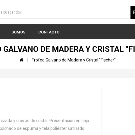
SOMOS
CONTACTO
 GALVANO DE MADERA Y CRISTAL "F
Trofeo Galvano de Madera y Cristal "Fischer"
"
izada y cuerpo de cristal. Presentación en caja
acolchado de espuma y tela poliéster satinado