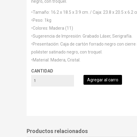
negro, con troquel.
•Tamaño: 16.2 x 18.5 x 3.9 cm. / Caja: 23.8 x 20.5 x 6.2 
•Peso: 1kg
•Colores: Madera (11)
•Sugerencia de Impresión: Grabado Láser, Serigrafía.
•Presentación: Caja de cartón forrado negro con cierre
poliéster satinado negro, con troquel.
•Material: Madera, Cristal.
CANTIDAD
Productos relacionados