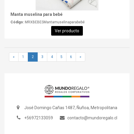
Manta muselina para bebé
Código:
MRXBEBESMantamuselinaparabebé
Ver producto
«
1
2
3
4
5
6
»
José Domingo Cañas 1487, Ñuñoa, Metropolitana
+56972133059
contacto@mundoregalo.cl