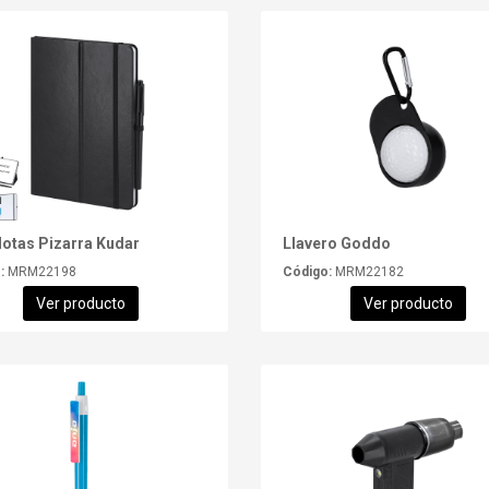
Notas Pizarra Kudar
Llavero Goddo
:
MRM22198
Código:
MRM22182
Ver producto
Ver producto