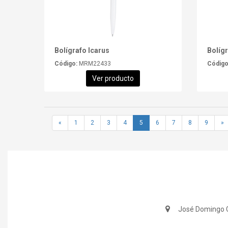
Bolígrafo Icarus
Bolígr
Código:
MRM22433
Código
Ver producto
«
1
2
3
4
5
6
7
8
9
»
José Domingo C