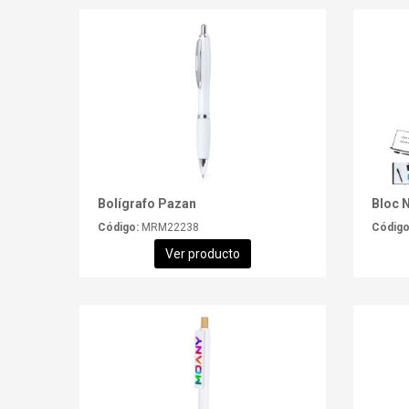
Bolígrafo Pazan
Bloc 
Código:
MRM22238
Código
Ver producto