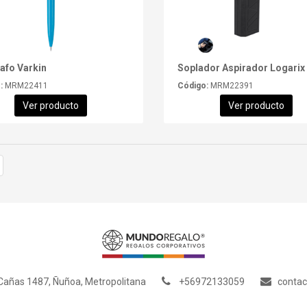
afo Varkin
Soplador Aspirador Logarix
:
MRM22411
Código:
MRM22391
Ver producto
Ver producto
añas 1487, Ñuñoa, Metropolitana
+56972133059
conta