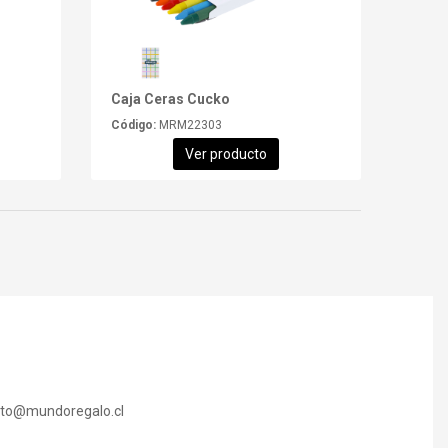
Caja Ceras Cucko
Código:
MRM22303
Ver producto
cto@mundoregalo.cl