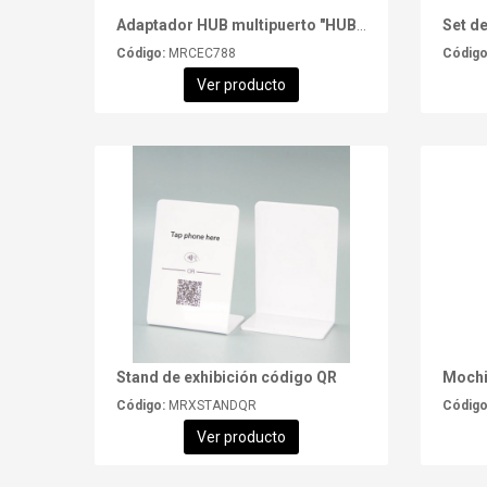
Adaptador HUB multipuerto "HUBERT"
Set d
Código:
MRCEC788
Código
Ver producto
Stand de exhibición código QR
Mochi
Código:
MRXSTANDQR
Código
Ver producto