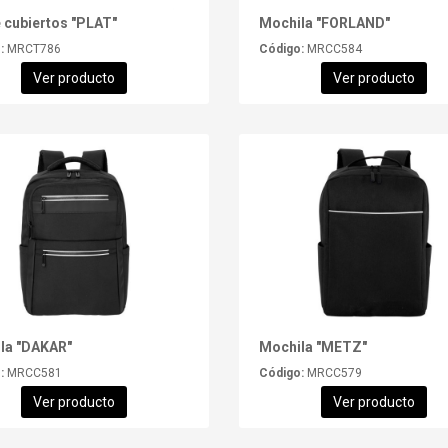
e cubiertos "PLAT"
Mochila "FORLAND"
:
MRCT786
Código:
MRCC584
Ver producto
Ver producto
la "DAKAR"
Mochila "METZ"
:
MRCC581
Código:
MRCC579
Ver producto
Ver producto