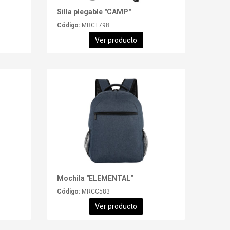
Silla plegable "CAMP"
Código:
MRCT798
Ver producto
Mochila "ELEMENTAL"
Código:
MRCC583
Ver producto