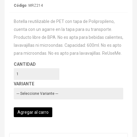
Código
: MRZ214
Botella reutilizable de PET con tapa de Polipropileno,
cuenta con un agarre en la tapa para su transporte.
Producto libre de BPA. No es apta para bebidas calientes,
lavavajillas ni microondas. Capacidad: 600ml. No es apto
para microondas. No es apto para lavavajillas. ReUseMe.
CANTIDAD
VARIANTE