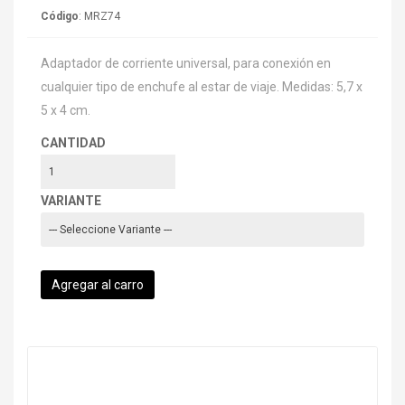
Código
: MRZ74
Adaptador de corriente universal, para conexión en
cualquier tipo de enchufe al estar de viaje. Medidas: 5,7 x
5 x 4 cm.
CANTIDAD
VARIANTE