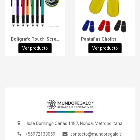
Bolígrafo Touch-Screen Trek
Pantuflas Cholits
Ver producto
Ver producto
José Domingo Cañas 1487, Ñuñoa, Metropolitana
+56972133059
contacto@mundoregalo.cl