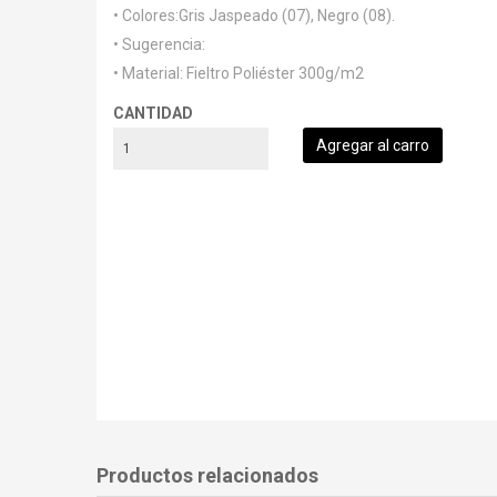
• Colores:Gris Jaspeado (07), Negro (08).
• Sugerencia:
• Material: Fieltro Poliéster 300g/m2
CANTIDAD
Productos relacionados