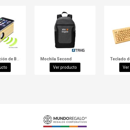
Parlante Inducción de Bamboo
Mochila Second
Teclado 
ucto
Ver producto
Ver