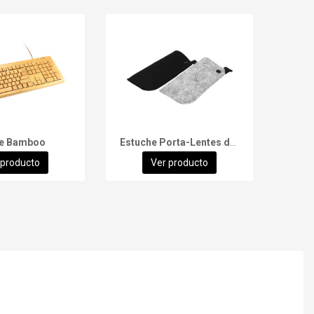
de Bamboo
Estuche Porta-Lentes de Fieltro
Taza 
 producto
Ver producto