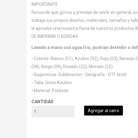
IMPORTANTE
Recuerde que gorros y prendas de vestir en general, so
trabaja sus propios diseños, materiales, tamaños y tall
le apruebe una muestra física de nuestros produc
DE IMPRIMIR O BORDAR.
Lavado a mano con agua fría, podrían desteñir o de
• Colores: Blanco (01), Azulino (02), Rojo (03), Naranjo (
(08), Beige (09), Rosado (22), Morado (25)
• Sugerencia: Sublimación - Serigrafía - DTF textil.
• Talla: Única Adultos
• Material: Poliéster
CANTIDAD