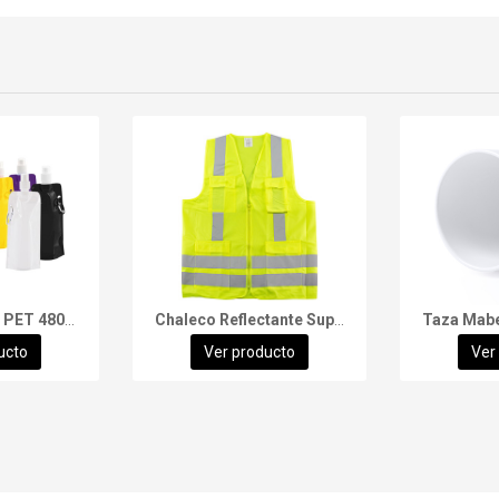
Botella Flexible PET 480cc
Chaleco Reflectante Supervisor
Taza Mab
ucto
Ver producto
Ver