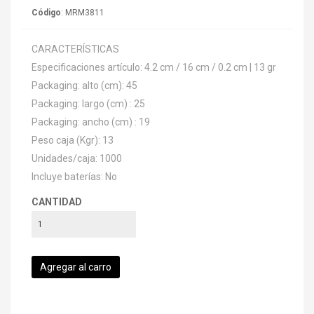
Código
: MRM3811
CARACTERÍSTICAS
Especificaciones artículo: 4.2 cm / 16 cm / 0.2 cm | 13 gr
Packaging: alto (cm): 45
Packaging: largo (cm) : 25
Packaging: ancho (cm) : 19
Peso caja (Kgr): 13
Unidades/caja: 1000
Incluye baterías: No
CANTIDAD