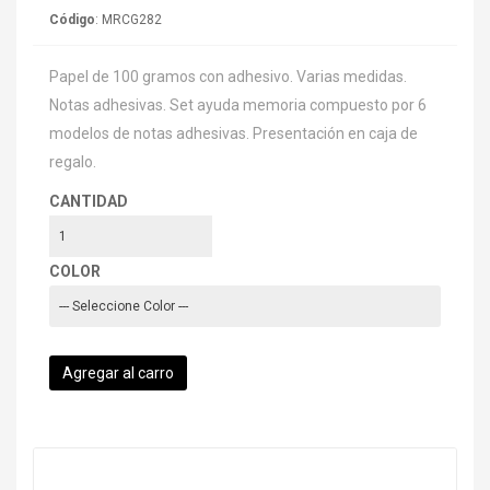
Código
: MRCG282
Papel de 100 gramos con adhesivo. Varias medidas.
Notas adhesivas. Set ayuda memoria compuesto por 6
modelos de notas adhesivas. Presentación en caja de
regalo.
CANTIDAD
COLOR