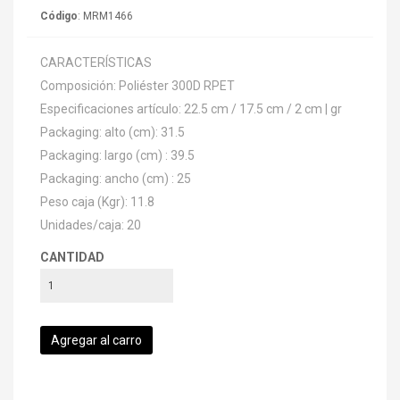
Código
: MRM1466
CARACTERÍSTICAS
Composición: Poliéster 300D RPET
Especificaciones artículo: 22.5 cm / 17.5 cm / 2 cm | gr
Packaging: alto (cm): 31.5
Packaging: largo (cm) : 39.5
Packaging: ancho (cm) : 25
Peso caja (Kgr): 11.8
Unidades/caja: 20
CANTIDAD