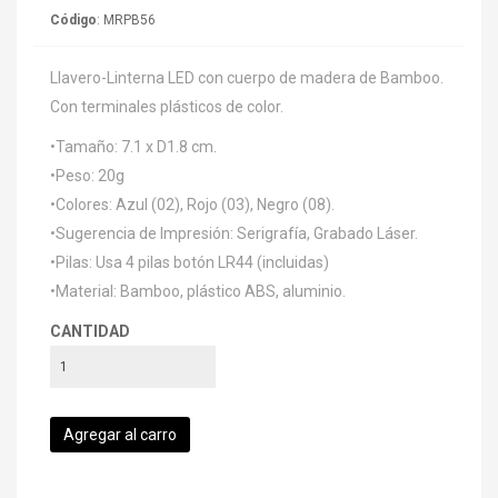
Código
: MRPB56
Llavero-Linterna LED con cuerpo de madera de Bamboo.
Con terminales plásticos de color.
•Tamaño: 7.1 x D1.8 cm.
•Peso: 20g
•Colores: Azul (02), Rojo (03), Negro (08).
•Sugerencia de Impresión: Serigrafía, Grabado Láser.
•Pilas: Usa 4 pilas botón LR44 (incluidas)
•Material: Bamboo, plástico ABS, aluminio.
CANTIDAD