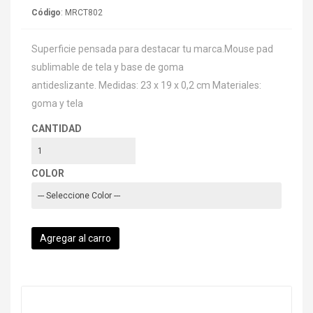
Código
: MRCT802
Superficie pensada para destacar tu marca.Mouse pad
sublimable de tela y base de goma
antideslizante. Medidas: 23 x 19 x 0,2 cm Materiales:
goma y tela
CANTIDAD
COLOR